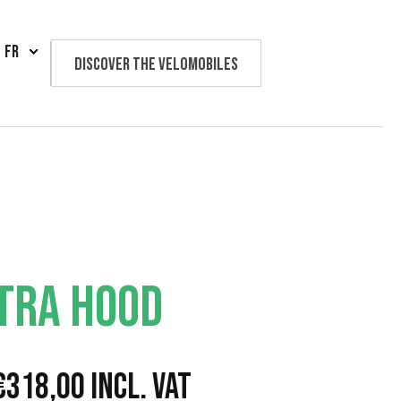
FR
Discover the velomobiles
Text us
TRA HOOD
P
€
318,00
Incl. VAT