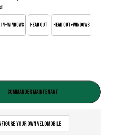
l
d
a
 in+windows
Head out
Head out+windows
g
e
d
e
p
r
Commander maintenant
i
x
nfigure your own velomobile