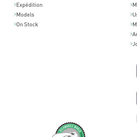
Expédition
M
Models
U
On Stock
M
A
J