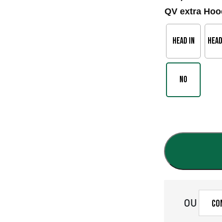
QV extra Hoo
Head in
Head
No
OU
Co