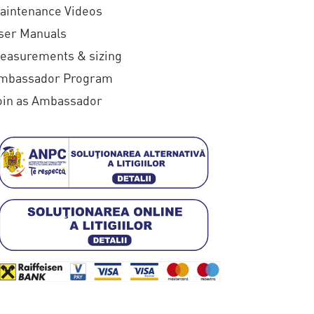
,
aintenance Videos
0
ser Manuals
0
easurements & sizing
mbassador Program
oin as Ambassador