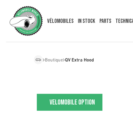
Vélomobiles
In Stock
Parts
Technic
Boutique
QV Extra Hood
Velomobile option