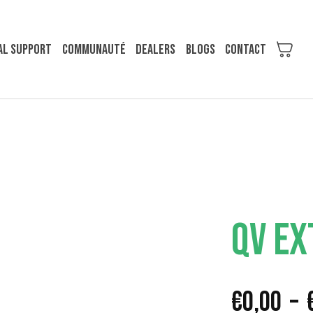
al support
COMMUNAUTÉ
Dealers
Blogs
Contact
QV EX
€
0,00
–