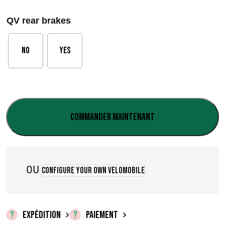
l
QV rear brakes
a
g
No
Yes
e
d
e
Commander maintenant
p
r
i
OU
Configure your own velomobile
x
EXPÉDITION
PAIEMENT