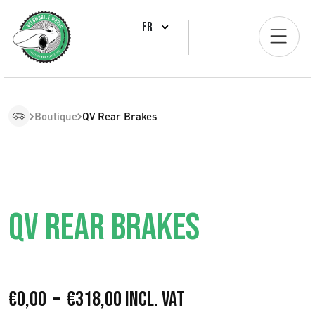
FR
Boutique
QV Rear Brakes
QV REAR BRAKES
P
€
0,00
–
€
318,00
Incl. VAT