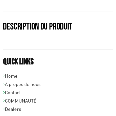
:
€
0
Description du produit
,
0
0
Quick links
à
€
Home
3
À propos de nous
Contact
1
COMMUNAUTÉ
8
Dealers