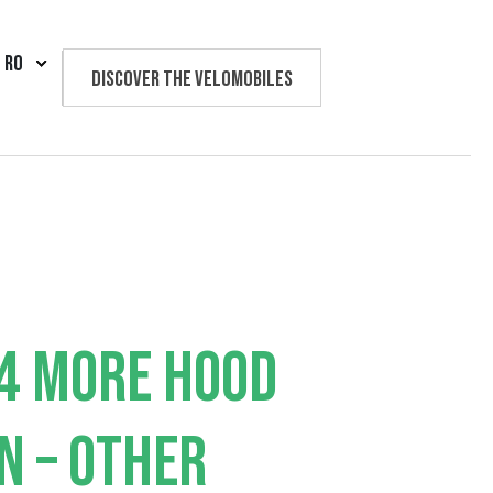
RO
Discover the velomobiles
Text us
4 MORE HOOD
N – OTHER