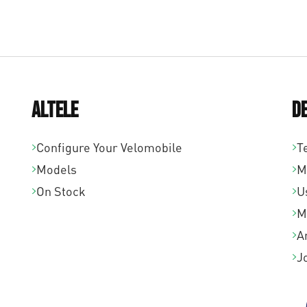
Altele
De
Configure Your Velomobile
T
Models
M
On Stock
U
M
A
J