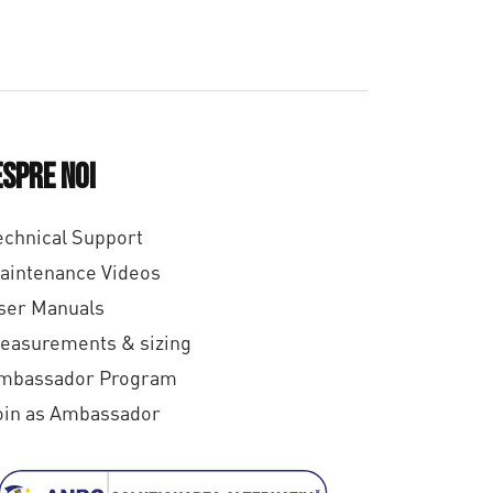
0
,
0
0
p
spre noi
â
echnical Support
n
aintenance Videos
ă
ser Manuals
l
easurements & sizing
mbassador Program
a
oin as Ambassador
€
6