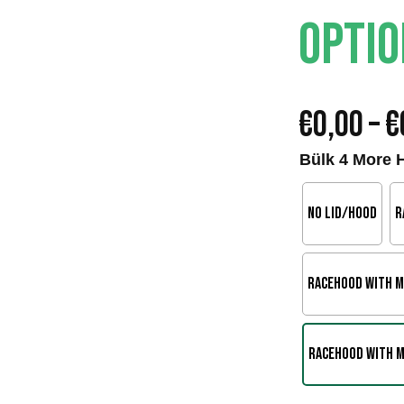
OPTI
€
0,00
–
€
Bülk 4 More 
No Lid/Hood
R
Racehood with M
Racehood with M