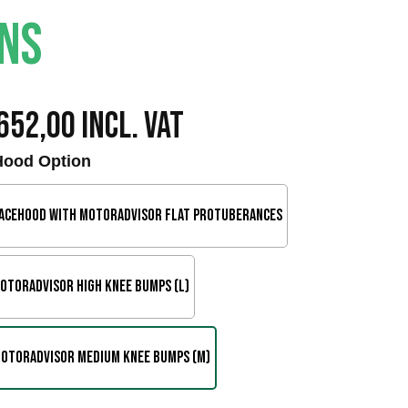
ONS
I
652,00
Incl. VAT
n
Hood Option
t
acehood with Motoradvisor Flat Protuberances
e
r
otoradvisor High Knee Bumps (L)
v
a
otoradvisor Medium Knee Bumps (M)
l