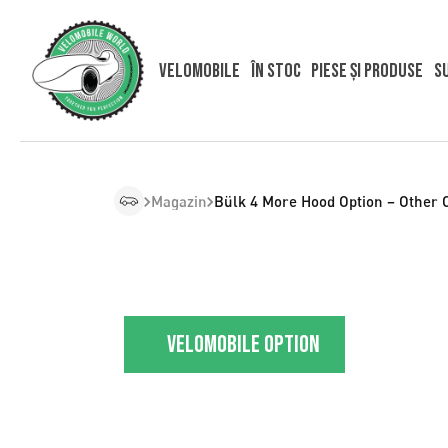
Velomobile
În stoc
Piese și produse
S
Magazin
Bülk 4 More Hood Option – Other 
Velomobile option