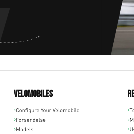
Velomobiles
R
Configure Your Velomobile
T
Forsendelse
M
Models
U