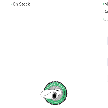
On Stock
M
A
J