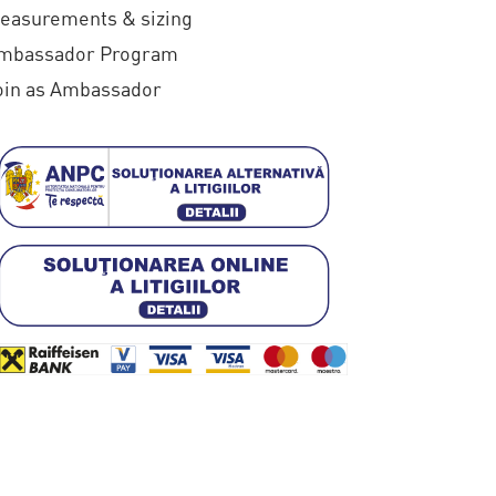
easurements & sizing
mbassador Program
oin as Ambassador