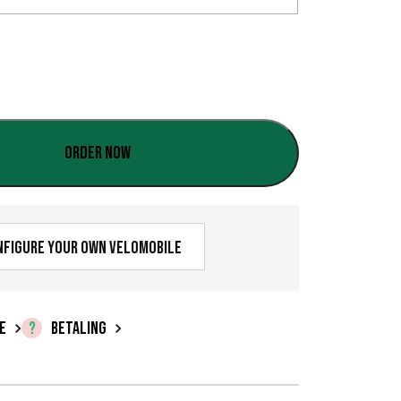
Order now
nfigure your own velomobile
E
BETALING