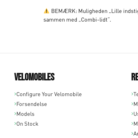
BEMÆRK: Muligheden „Lille indsti
sammen med „Combi-lidt“.
Velomobiles
R
Configure Your Velomobile
T
Forsendelse
M
Models
U
On Stock
M
A