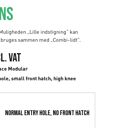
ONS
ligheden „Lille indstigning“ kan
 bruges sammen med „Combi-lidt“.
l. VAT
ace Modular
hole, small front hatch, high knee
S
Normal entry hole, no front hatch
k