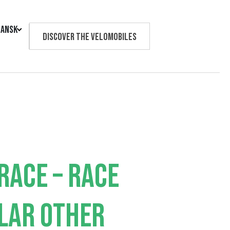
ansk
Discover the velomobiles
Text us
RACE – RACE
LAR OTHER