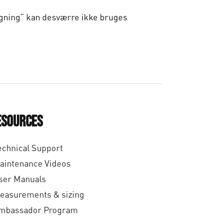
gning“ kan desværre ikke bruges
esources
echnical Support
aintenance Videos
ser Manuals
easurements & sizing
mbassador Program