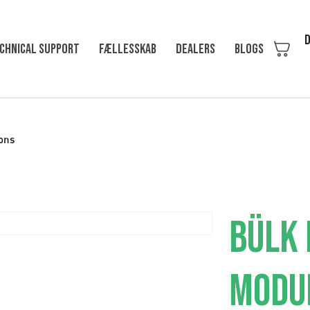
D
chnical support
Fællesskab
Dealers
Blogs
ons
BÜLK 
MODU