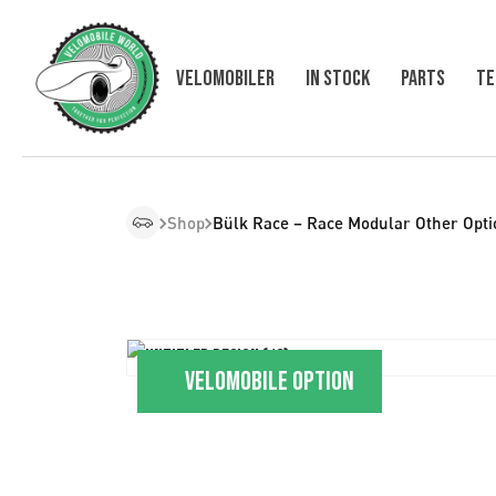
Velomobiler
In Stock
Parts
Te
Shop
Bülk Race – Race Modular Other Opti
Velomobile option