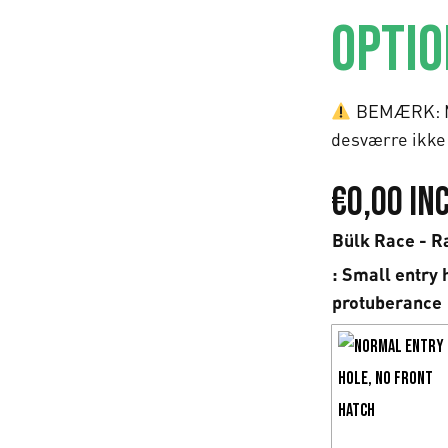
OPTI
BEMÆRK: Mu
desværre ikke
€
0,00
Inc
Bülk Race - R
: Small entry 
protuberance