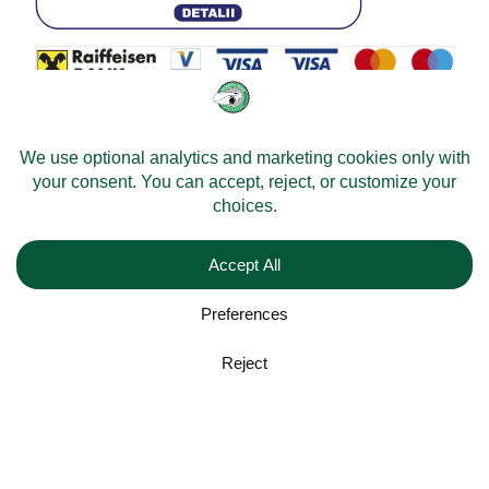
© 2026 -
Velomobileworld.com
Alle Rechte vorbehalten.
Web development by
Convident