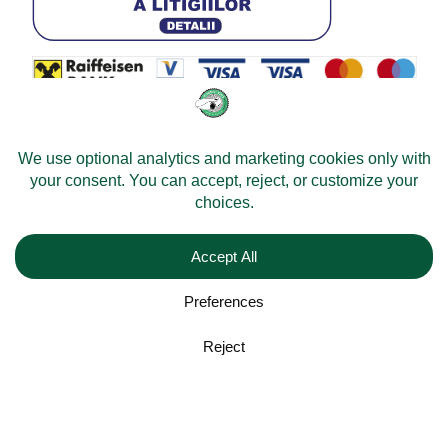
© 2026 -
Velomobileworld.com
Alle Rechte vorbehalten.
Web development by
Convident