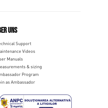
ber uns
echnical Support
aintenance Videos
ser Manuals
easurements & sizing
mbassador Program
oin as Ambassador