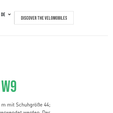
DE
Discover the velomobiles
Text us
 W9
7 m mit Schuhgröße 44;
 verwendet werden. Der