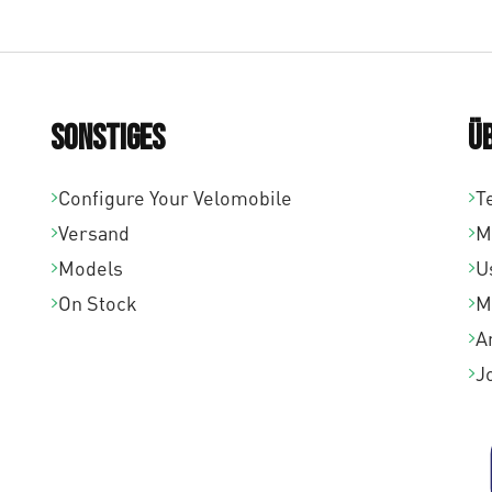
Sonstiges
Ü
Configure Your Velomobile
T
Versand
M
Models
U
On Stock
M
A
J