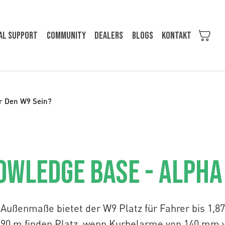
al support
Community
Dealers
Blogs
KONTAKT
r Den W9 Sein?
owledge Base - Alpha
 Außenmaße bietet der W9 Platz für Fahrer bis 1,8
1,90 m finden Platz, wenn Kurbelarme von 140 mm