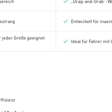
bereich
„Drag-and-Grab“-Wa
sstrang
Entwickelt für maxi
r jeder Größe geeignet
Ideal für Fahrer mit
ffizienz