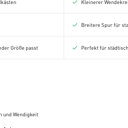
dkästen
Kleinerer Wendekrei
Breitere Spur für st
eder Größe passt
Perfekt für städtis
on und Wendigkeit