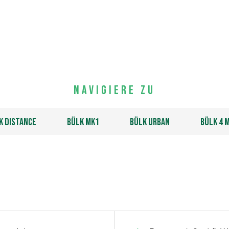
Navigiere zu
k Distance
Bülk Mk1
Bülk Urban
Bülk 4 