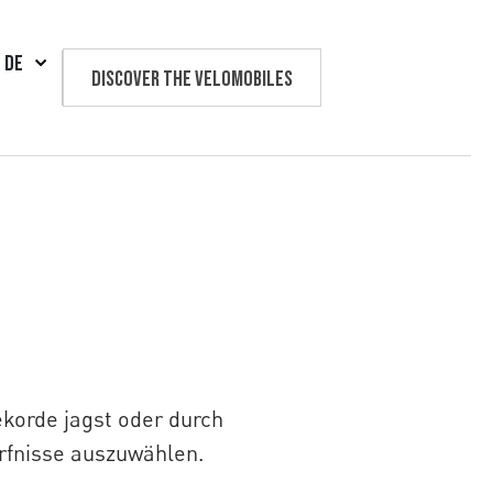
DE
Discover the velomobiles
Text us
ekorde jagst oder durch
dürfnisse auszuwählen.