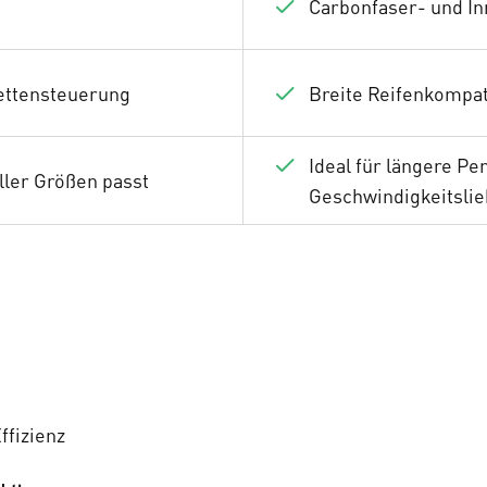
Carbonfaser- und I
Kettensteuerung
Breite Reifenkompati
Ideal für längere P
ller Größen passt
Geschwindigkeitsli
ffizienz