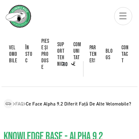
Pies
Sup
Com
Vel
În
e și
Par
Con
ort
uni
Blo
omo
sto
pro
ten
tac
Teh
tat
gs
bile
c
dus
eri
t
nic
e
RO
e
FAQ
Ce Face Alpha 9.2 Diferit Față De Alte Velomobile?
Knowledge Base - Alpha 9.2