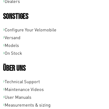
7
Dealers
,
Sonstiges
0
0
Configure Your Velomobile
Versand
Models
On Stock
Über uns
Technical Support
Maintenance Videos
User Manuals
Measurements & sizing