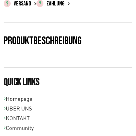
€
VERSAND
ZAHLUNG
0
,
0
Produktbeschreibung
0
b
i
Quick links
s
€
Homepage
ÜBER UNS
3
KONTAKT
1
Community