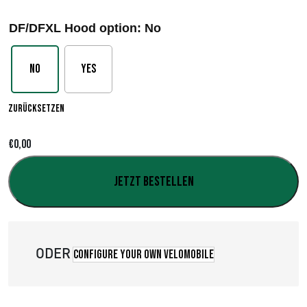
r
DF/DFXL Hood option
: No
e
i
No
Yes
s
Zurücksetzen
s
p
€
0,00
a
Jetzt bestellen
n
n
ODER
e
Configure your own velomobile
: