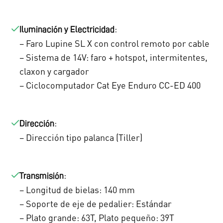
6
,
9
0
:
Iluminación y Electricidad
– Faro Lupine SL X con control remoto por cable
6
0
– Sistema de 14V: faro + hotspot, intermitentes,
,
.
claxon y cargador
0
– Ciclocomputador Cat Eye Enduro CC-ED 400
0
:
.
Dirección
– Dirección tipo palanca (Tiller)
:
Transmisión
– Longitud de bielas: 140 mm
– Soporte de eje de pedalier: Estándar
– Plato grande: 63T, Plato pequeño: 39T