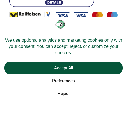
© 2026 -
Velomobileworld.com
All rights reserved.
Web development by
Convident