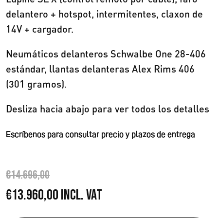
delantero + hotspot, intermitentes, claxon de
14V + cargador.
Neumáticos delanteros Schwalbe One 28-406
estándar, llantas delanteras Alex Rims 406
(301 gramos).
Desliza hacia abajo para ver todos los detalles
Escríbenos para consultar precio y plazos de entrega
€
14.696,00
E
E
€
13.960,00
Incl. VAT
l
l