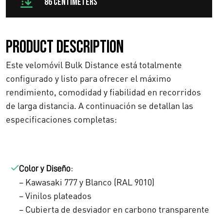
86 centimeters
n
l
a
e
Product description
l
s
Este velomóvil Bulk Distance está totalmente
e
:
configurado y listo para ofrecer el máximo
r
€
rendimiento, comodidad y fiabilidad en recorridos
a
de larga distancia. A continuación se detallan las
1
especificaciones completas:
:
3
€
.
1
9
:
Color y Diseño
– Kawasaki 777 y Blanco (RAL 9010)
4
6
– Vinilos plateados
.
0
– Cubierta de desviador en carbono transparente