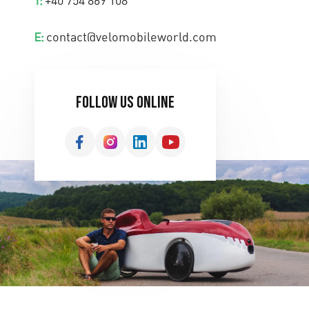
+40 754 869 108
T:
contact@velomobileworld.com
E:
follow us online