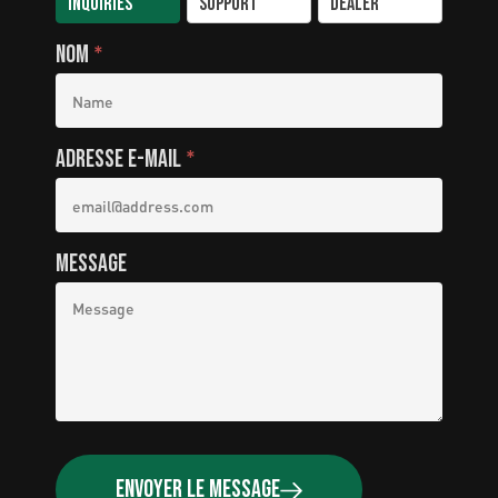
inquiries
support
dealer
Nom
*
Adresse e-mail
*
Message
Envoyer le message