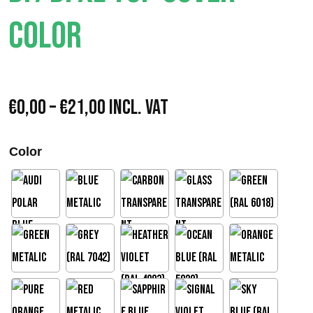
COLOR
I
€
0,00
–
€
21,00
Incl. VAT
n
Color
t
e
r
v
a
l