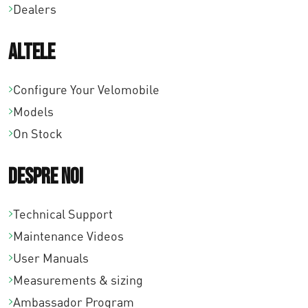
2
Dealers
1
Altele
,
0
Configure Your Velomobile
Models
0
On Stock
Despre noi
Technical Support
Maintenance Videos
User Manuals
Measurements & sizing
Ambassador Program