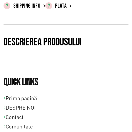
0
SHIPPING INFO
PLATA
,
0
0
Descrierea produsului
p
â
n
Quick links
ă
l
Prima pagină
DESPRE NOI
a
Contact
€
Comunitate