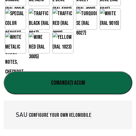
d
e
p
r
e
ț
u
Comandați acum
r
i
SAU
:
Configure your own velomobile
€