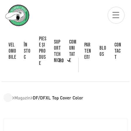
Pies
Sup
Com
Vel
În
e și
Par
Con
ort
uni
Blo
omo
sto
pro
ten
tac
Teh
tat
gs
bile
c
dus
eri
t
nic
e
RO
e
Magazin
DF/DFXL Top Cover Color