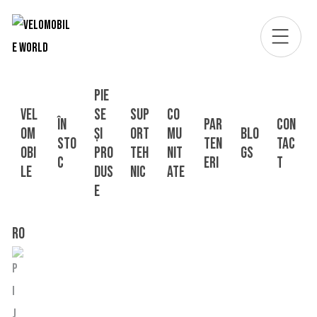
Pie
Vel
se
Sup
Co
În
Par
Con
om
și
ort
mu
Blo
sto
ten
tac
obi
pro
Teh
nit
gs
c
eri
t
le
dus
nic
ate
e
RO