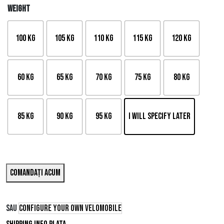
Weight
100 kg
105 kg
110 kg
115 kg
120 kg
60 kg
65 kg
70 kg
75 kg
80 kg
85 kg
90 kg
95 kg
I will specify later
Comandați acum
SAU
Configure your own velomobile