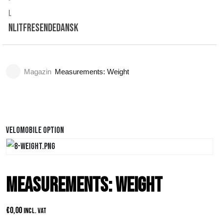
NL
IT
FR
ES
EN
DE
Dansk
Magazin
Measurements: Weight
Velomobile option
Measurements: Weight
€
0,00
Incl. VAT