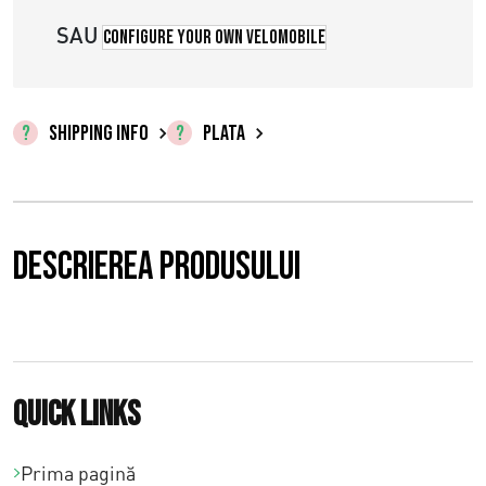
e
SAU
p
Configure your own velomobile
r
e
SHIPPING INFO
PLATA
ț
u
r
Descrierea produsului
i
:
€
Quick links
0
,
Prima pagină