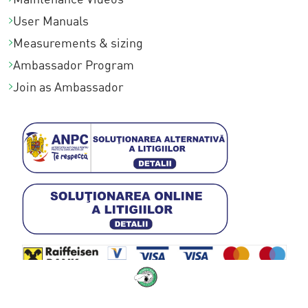
,
User Manuals
0
Measurements & sizing
Ambassador Program
0
Join as Ambassador