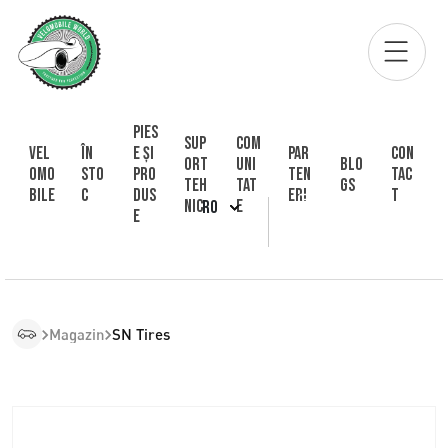
Pies
Sup
Com
Vel
În
e și
Par
Con
ort
uni
Blo
omo
sto
pro
ten
tac
Teh
tat
gs
bile
c
dus
eri
t
nic
e
RO
e
Magazin
SN Tires