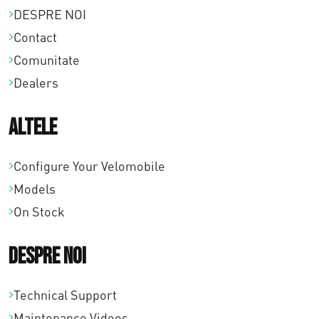
DESPRE NOI
0
Contact
0
Comunitate
p
Dealers
â
Altele
n
ă
Configure Your Velomobile
Models
l
On Stock
a
€
Despre noi
1
Technical Support
5
Maintenance Videos