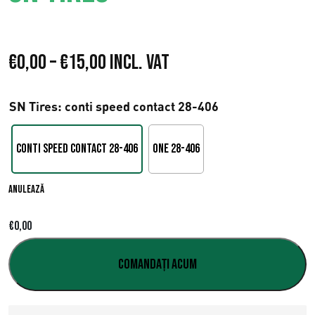
I
€
0,00
–
€
15,00
Incl. VAT
n
SN Tires
: conti speed contact 28-406
t
e
conti speed contact 28-406
One 28-406
r
Anulează
v
a
€
0,00
l
Comandați acum
d