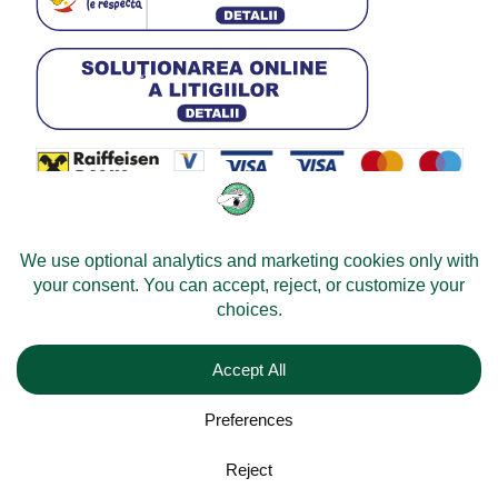
© 2026 -
Velomobileworld.com
Alle Rechte vorbehalten.
Web development by
Convident