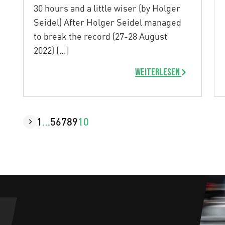
30 hours and a little wiser (by Holger
Seidel) After Holger Seidel managed
to break the record (27-28 August
2022) […]
Weiterlesen
1
…
5
6
7
8
9
10