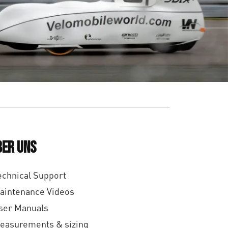
ber uns
echnical Support
aintenance Videos
ser Manuals
easurements & sizing