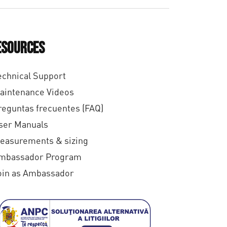
esources
echnical Support
aintenance Videos
reguntas frecuentes (FAQ)
ser Manuals
easurements & sizing
mbassador Program
oin as Ambassador