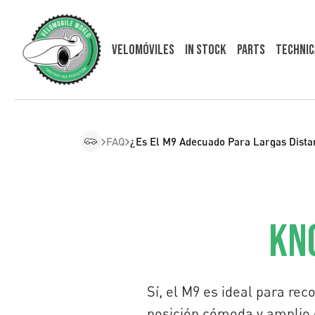
Velomóviles
In Stock
Parts
Technic
FAQ
¿Es El M9 Adecuado Para Largas Dista
Kn
Sí, el M9 es ideal para rec
posición cómoda y amplio 