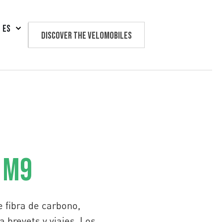
ES
Discover the velomobiles
Text us
 M9
e fibra de carbono,
brevets y viajes. Los