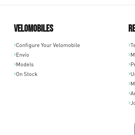
Velomobiles
R
Configure Your Velomobile
T
Envío
M
Models
P
On Stock
U
M
A
J