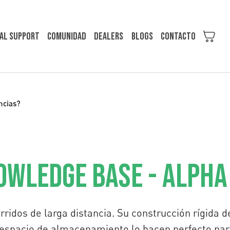
al support
Comunidad
Dealers
Blogs
Contacto
ncias?
owledge Base - Alpha
orridos de larga distancia. Su construcción rígida d
espacio de almacenamiento lo hacen perfecto para 