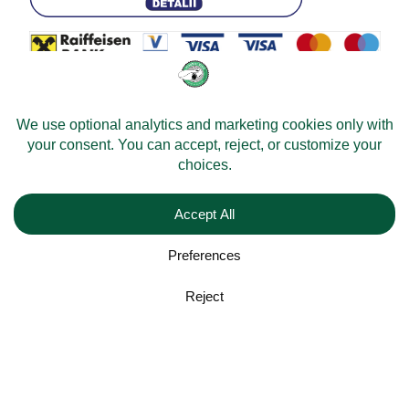
© 2026 -
Velomobileworld.com
Tous droits réservés.
Web development by
Convident