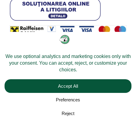
© 2026 -
Velomobileworld.com
Tous droits réservés.
Web development by
Convident