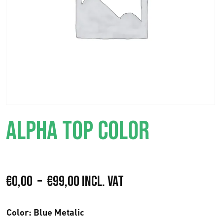
ALPHA TOP COLOR
P
€
0,00
–
€
99,00
Incl. VAT
l
Color
: Blue Metalic
a