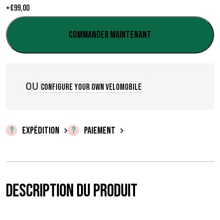
+
€
99,00
0
,
Commander maintenant
0
0
OU
Configure your own velomobile
à
€
9
EXPÉDITION
PAIEMENT
9
,
Description du produit
0
0