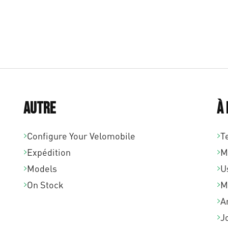
Autre
À
Configure Your Velomobile
T
Expédition
M
Models
U
On Stock
M
A
J