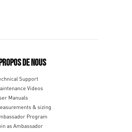
0
0
 propos de nous
echnical Support
aintenance Videos
ser Manuals
easurements & sizing
mbassador Program
oin as Ambassador