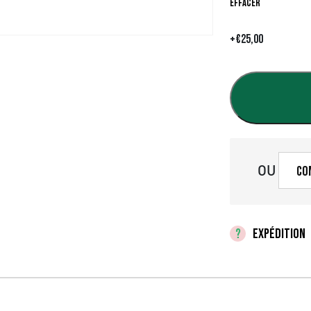
Effacer
+
€
25,00
OU
Co
EXPÉDITION