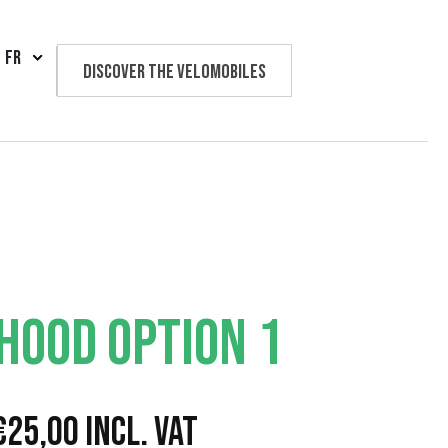
FR
Discover the velomobiles
Text us
HOOD OPTION 1
P
€
25,00
Incl. VAT