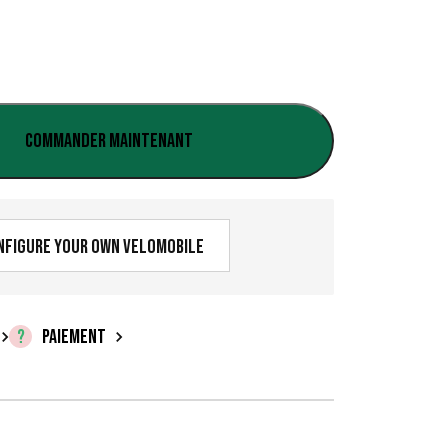
:
€
0
,
Commander maintenant
0
0
à
nfigure your own velomobile
€
2
PAIEMENT
5
,