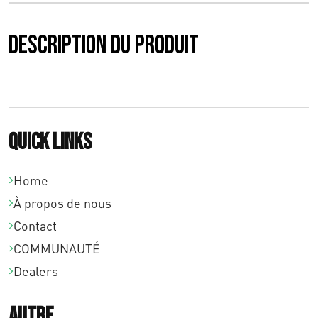
0
Description du produit
0
à
€
9
Quick links
9
Home
,
À propos de nous
0
Contact
0
COMMUNAUTÉ
Dealers
Autre