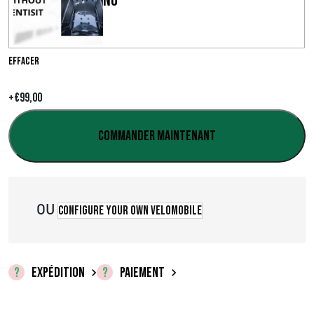
No
e
d
e
Effacer
p
+
€
99,00
r
Commander maintenant
i
x
OU
Configure your own velomobile
:
€
EXPÉDITION
PAIEMENT
0
,