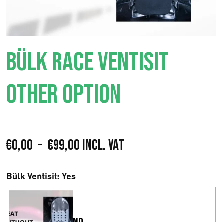
BÜLK RACE VENTISIT
OTHER OPTION
P
€
0,00
–
€
99,00
Incl. VAT
l
Bülk Ventisit
: Yes
a
g