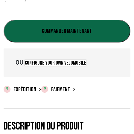
:
€
0
Commander maintenant
,
0
OU
0
Configure your own velomobile
à
€
EXPÉDITION
PAIEMENT
5
,
0
Description du produit