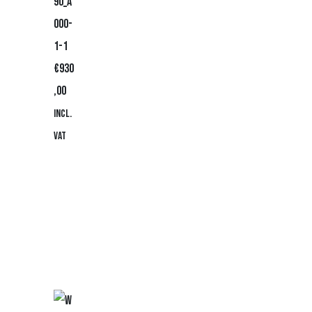
90_A
000-
1-1
€
930
,00
Incl.
VAT
Beki
jk
pro
duc
t