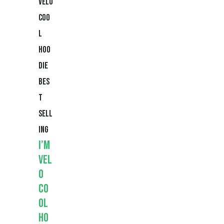
Bes
t
Sell
ing
I’m
Vel
o
Co
ol
Ho