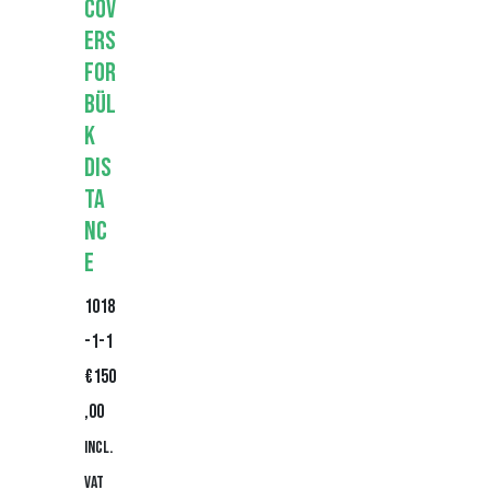
Cov
ers
for
Bül
k
Dis
ta
nc
e
1018
-1-1
€
150
,00
Incl.
VAT