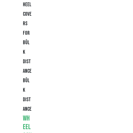
Bül
k
Dist
ance
Wh
eel