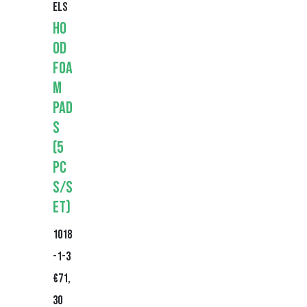
els
Ho
od
foa
m
pad
s
(5
pc
s/s
et)
1018
-1-3
€
71,
30