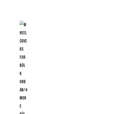
duc
t