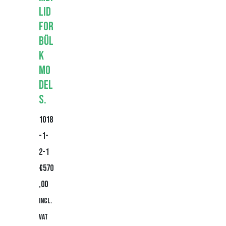
lid
for
Bül
k
Mo
del
s.
1018
-1-
2-1
€
570
,00
Incl.
VAT