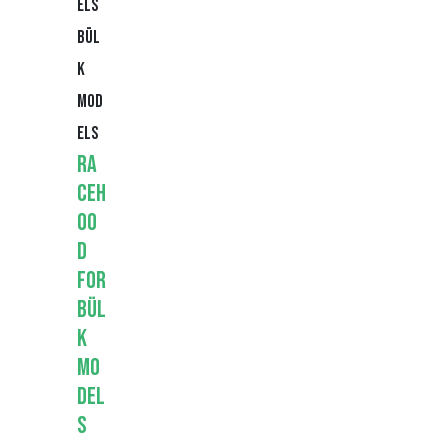
Bül
k
Mod
els
Ra
ceh
oo
d
for
Bül
k
Mo
del
s