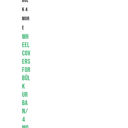
Bül
k 4
Mor
e
Wh
eel
Cov
ers
for
Bül
k
Ur
ba
n/
4
Mo