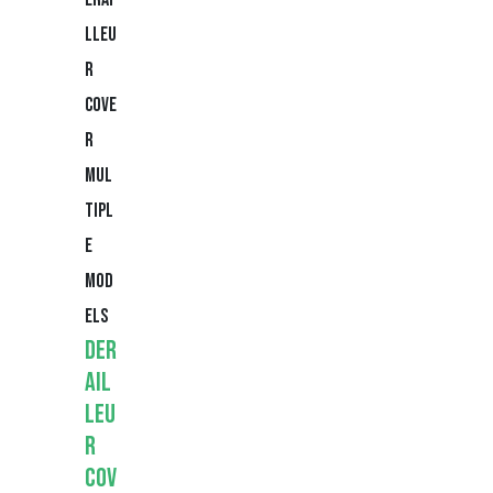
mul
tipl
e
mod
els
Der
ail
leu
r
Cov