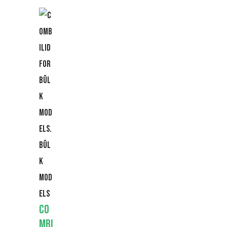
Bül
k
Mod
els
Co
mbi