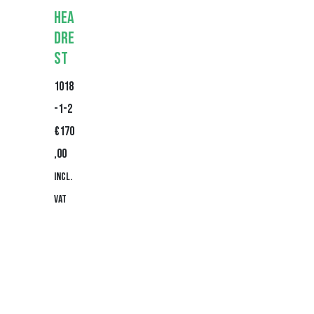
Hea
dre
st
1018
-1-2
€
170
,00
Incl.
VAT
Beki
jk
pro
duc