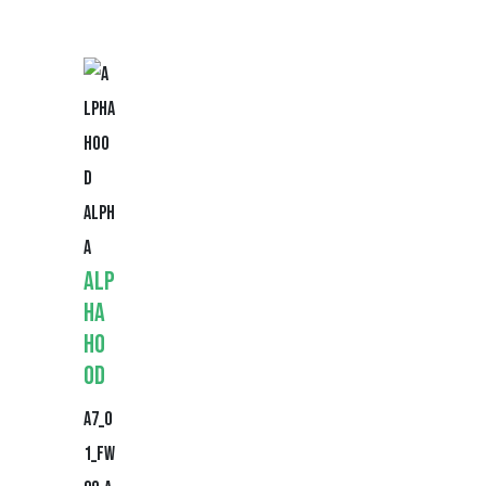
t
Alph
a
Alp
ha
Ho
od
A7_0
1_FW