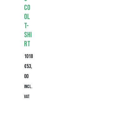
Co
ol
T-
shi
rt
1018
€
53,
00
Incl.
VAT
Beki
jk
pro