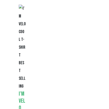
Bes
t
Sell
ing
I’m
Vel
o