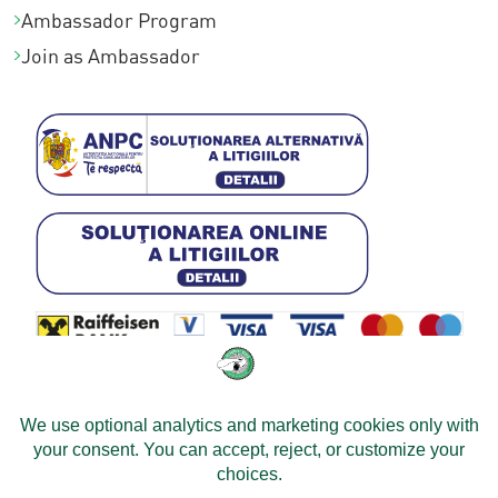
Ambassador Program
0
Join as Ambassador
0