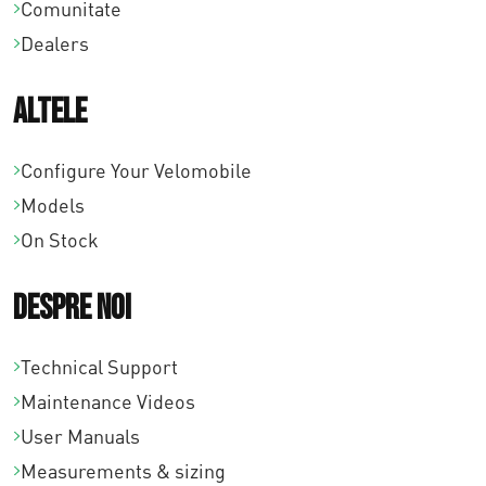
Comunitate
p
Dealers
â
Altele
n
ă
Configure Your Velomobile
Models
l
On Stock
a
€
Despre noi
1
Technical Support
8
Maintenance Videos
7
User Manuals
,
Measurements & sizing