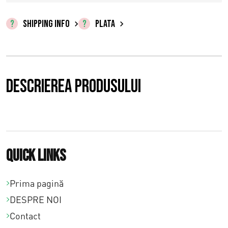
r
e
SHIPPING INFO
PLATA
ț
u
r
Descrierea produsului
i
:
€
Quick links
0
,
Prima pagină
DESPRE NOI
0
Contact
0