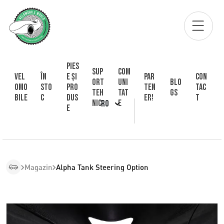
Pies
Sup
Com
Vel
În
e și
Par
Con
ort
uni
Blo
omo
sto
pro
ten
tac
Teh
tat
gs
bile
c
dus
eri
t
nic
e
RO
e
Magazin
Alpha Tank Steering Option