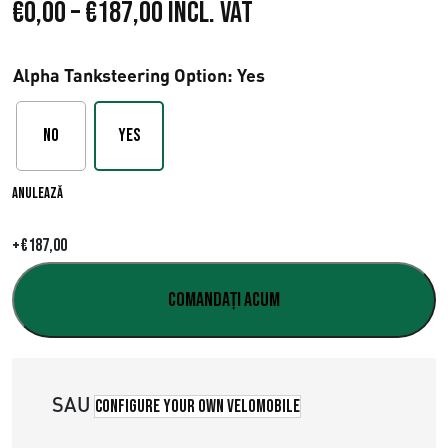
I
€
0,00
–
€
187,00
Incl. VAT
n
Alpha Tanksteering Option
: Yes
t
e
No
Yes
r
Anulează
v
a
+
€
187,00
l
Comandați acum
d
e
SAU
p
Configure your own velomobile