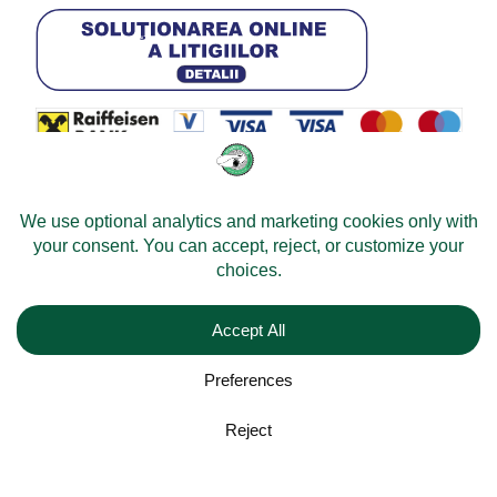
© 2026 -
Velomobileworld.com
Toate drepturile rezervate.
Web development by
Convident