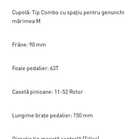
3
0
Cupolă: Tip Combo cu spațiu pentru genunchi
mărimea M
,
0
0
.
Frâne: 90 mm
0
.
Foaie pedalier: 63T
Casetă pinioane: 11-52 Rotor
Lungime brațe pedalier: 150 mm
Direcție tip manetă centrală (Tiller)