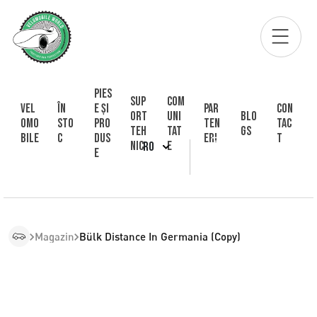
Pies
Sup
Com
Vel
În
e și
Par
Con
ort
uni
Blo
omo
sto
pro
ten
tac
Teh
tat
gs
bile
c
dus
eri
t
nic
e
RO
e
Magazin
Bülk Distance In Germania (Copy)