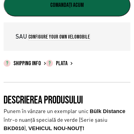
e
e
Comandați acum
ț
ț
u
u
SAU
Configure your own velomobile
l
l
i
c
n
u
SHIPPING INFO
PLATA
i
r
ț
e
Descrierea produsului
i
n
a
t
Punem în vânzare un exemplar unic
Bülk Distance
într-o nuanță specială de verde (Serie șasiu
l
e
),
BKD010
VEHICUL NOU-NOUȚ!