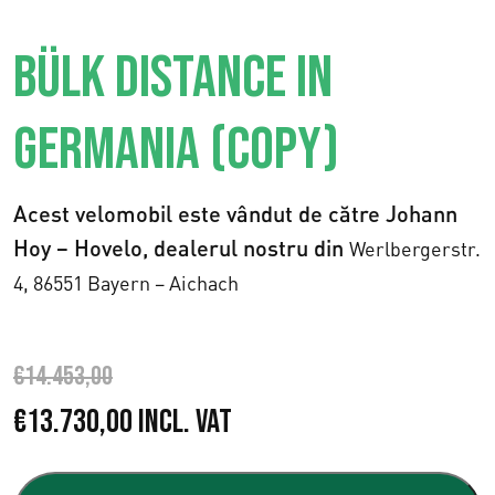
BÜLK DISTANCE IN
GERMANIA (COPY)
Acest velomobil este vândut de către Johann
Hoy – Hovelo, dealerul nostru din
Werlbergerstr.
4,
86551 Bayern – Aichach
€
14.453,00
P
P
€
13.730,00
Incl. VAT
r
r