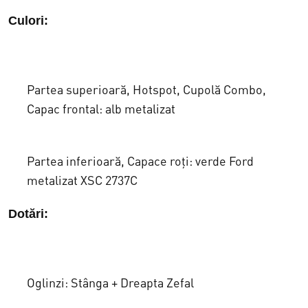
a
s
Culori:
f
t
o
e
s
:
Partea superioară, Hotspot, Cupolă Combo,
t
Capac frontal: alb metalizat
€
:
1
Partea inferioară, Capace roți: verde Ford
€
3
metalizat XSC 2737C
1
.
Dotări:
4
7
.
3
4
0
Oglinzi: Stânga + Dreapta Zefal
5
,