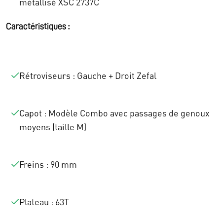
métallisé XSC 2737C
€
.
Caractéristiques :
1
7
4
3
.
0
Rétroviseurs : Gauche + Droit Zefal
4
,
5
0
Capot : Modèle Combo avec passages de genoux
moyens (taille M)
3
0
,
.
Freins : 90 mm
0
0
Plateau : 63T
.