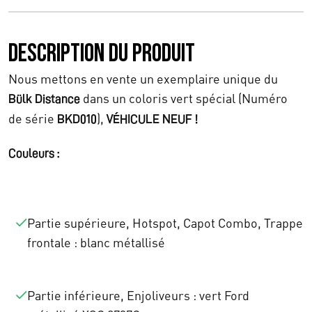
t
u
Description du produit
i
e
a
l
Nous mettons en vente un exemplaire unique du
dans un coloris vert spécial (Numéro
Bülk Distance
l
e
de série
),
BKD010
VÉHICULE NEUF !
é
s
Couleurs :
t
t
a
i
:
Partie supérieure, Hotspot, Capot Combo, Trappe
t
frontale : blanc métallisé
€
1
Partie inférieure, Enjoliveurs : vert Ford
:
3