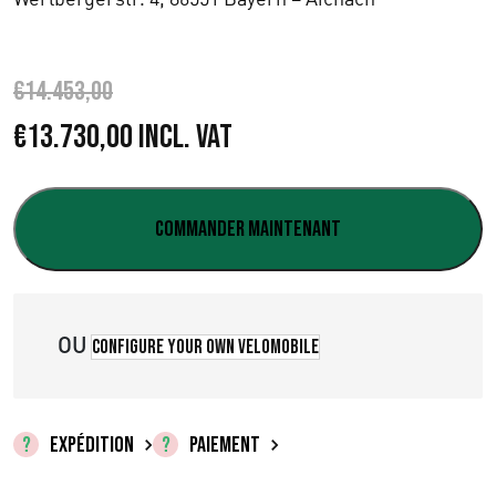
€
14.453,00
L
L
€
13.730,00
Incl. VAT
e
e
p
p
Commander maintenant
r
r
i
i
OU
Configure your own velomobile
x
x
i
a
n
c
EXPÉDITION
PAIEMENT
i
t