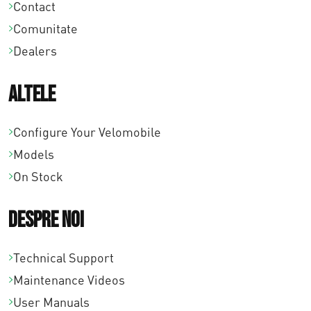
1
Contact
Comunitate
2
Dealers
7
,
Altele
0
Configure Your Velomobile
0
Models
On Stock
Despre noi
Technical Support
Maintenance Videos
User Manuals