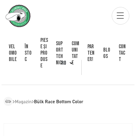
Pies
Sup
Com
Vel
În
e și
Par
Con
ort
uni
Blo
omo
sto
pro
ten
tac
Teh
tat
gs
bile
c
dus
eri
t
nic
e
RO
e
Magazin
Bülk Race Bottom Color