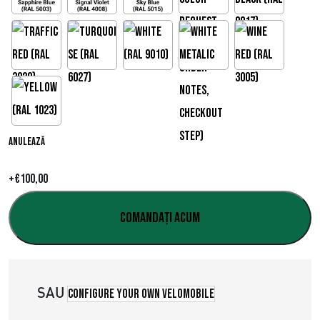
d
e
p
r
e
Anulează
ț
+
€
100,00
u
r
Comandați acum
i
:
SAU
Configure your own velomobile
€