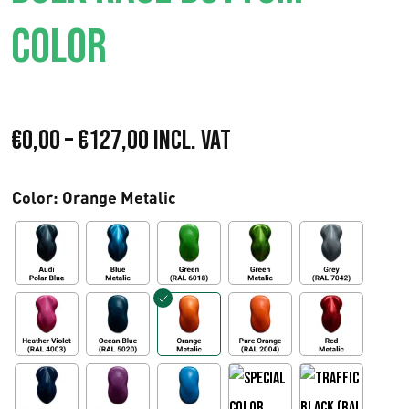
COLOR
I
€
0,00
–
€
127,00
Incl. VAT
n
Color
: Orange Metalic
t
e
r
v
a
l