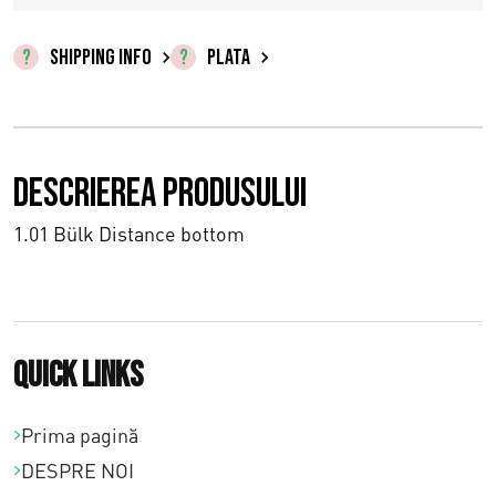
0
,
SHIPPING INFO
PLATA
0
0
Descrierea produsului
p
â
1.01 Bülk Distance bottom
n
ă
l
Quick links
a
Prima pagină
€
DESPRE NOI