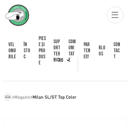
Pies
Sup
Com
Vel
În
e și
Par
Con
ort
uni
Blo
omo
sto
pro
ten
tac
Teh
tat
gs
bile
c
dus
eri
t
nic
e
RO
e
Magazin
Milan SL/GT Top Color