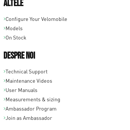
Altele
8
,
Configure Your Velomobile
Models
0
On Stock
0
Despre noi
Technical Support
Maintenance Videos
User Manuals
Measurements & sizing
Ambassador Program
Join as Ambassador