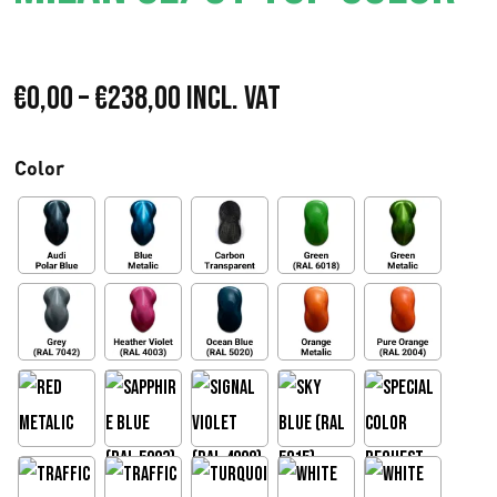
I
€
0,00
–
€
238,00
Incl. VAT
n
Color
t
e
r
v
a
l
d