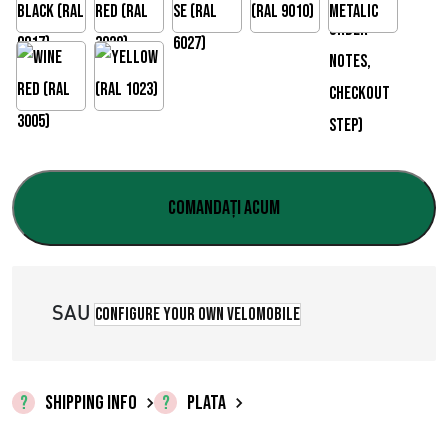
e
p
r
e
ț
u
Comandați acum
r
i
SAU
:
Configure your own velomobile
€
0
SHIPPING INFO
PLATA
,