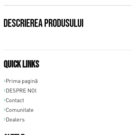
0
0
Descrierea produsului
p
â
n
Quick links
ă
l
Prima pagină
DESPRE NOI
a
Contact
€
Comunitate
2
Dealers
3