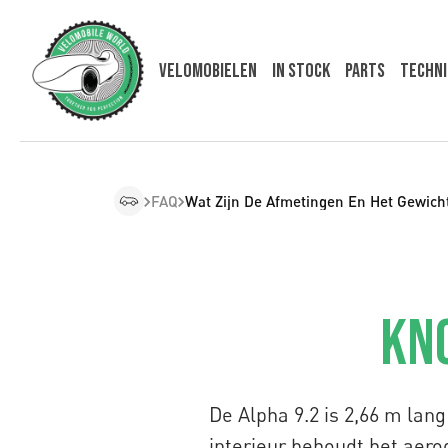
Velomobielen
In Stock
Parts
Techni
FAQ
Wat Zijn De Afmetingen En Het Gewich
Kno
De Alpha 9.2 is 2,66 m lan
interieur behoudt het aer