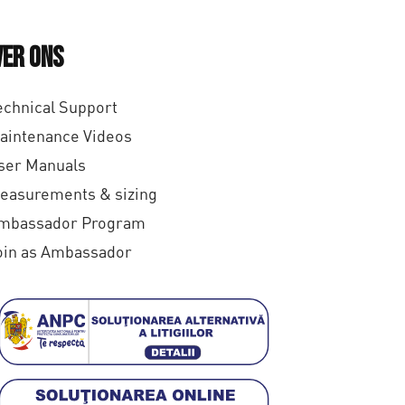
ver ons
echnical Support
aintenance Videos
ser Manuals
easurements & sizing
mbassador Program
oin as Ambassador