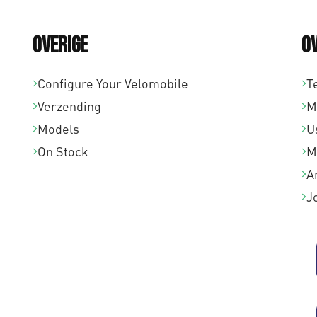
Overige
O
Configure Your Velomobile
T
Verzending
M
Models
U
On Stock
M
A
J