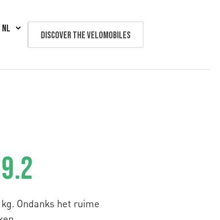
NL
Discover the velomobiles
Text us
 9.2
3 kg. Ondanks het ruime
ken.