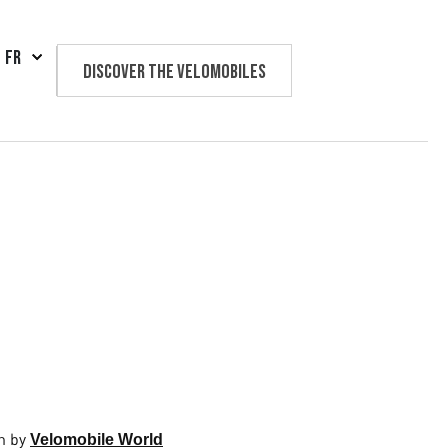
FR
Discover the velomobiles
Text us
n by
Velomobile World