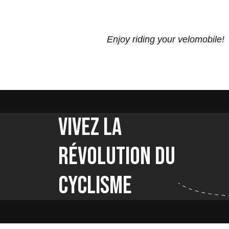
Enjoy riding your velomobile!
Vivez la
révolution du
cyclisme