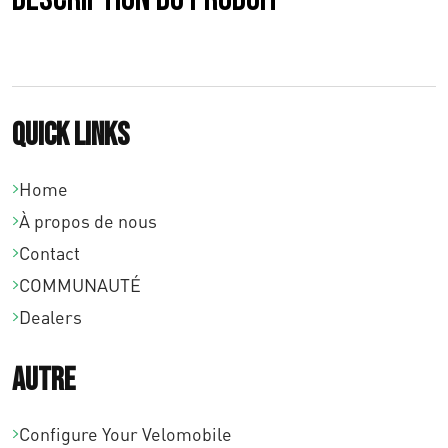
0
0
Quick links
Home
À propos de nous
Contact
COMMUNAUTÉ
Dealers
Autre
Configure Your Velomobile