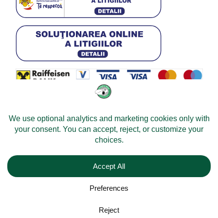
© 2026 -
Velomobileworld.com
Tous droits réservés.
Web development by
Convident