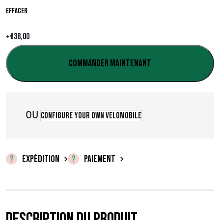
:
Effacer
€
+
€
38,00
0
,
Commander maintenant
0
0
OU
Configure your own velomobile
à
€
3
EXPÉDITION
PAIEMENT
8
,
Description du produit