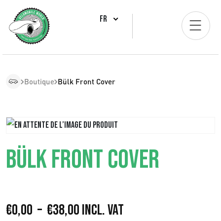
FR
Boutique
Bülk Front Cover
BÜLK FRONT COVER
P
€
0,00
–
€
38,00
Incl. VAT