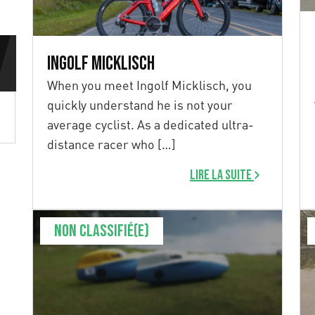
Ingolf Micklisch
When you meet Ingolf Micklisch, you
quickly understand he is not your
average cyclist. As a dedicated ultra-
distance racer who […]
Lire la suite
Non classifié(e)