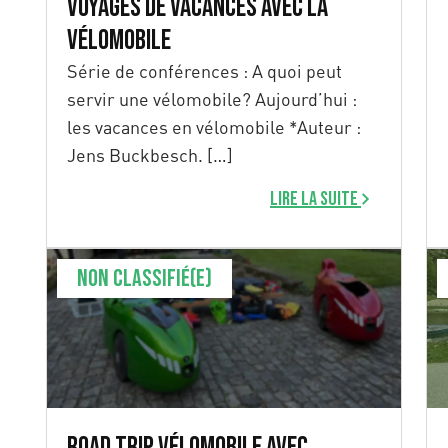
Voyages de vacances avec la
vélomobile
Série de conférences : A quoi peut
servir une vélomobile? Aujourd’hui :
les vacances en vélomobile *Auteur :
Jens Buckbesch. […]
Lire la suite
Non classifié(e)
Road Trip Vélomobile avec