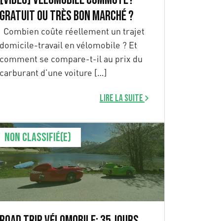
Gratuit ou très bon marché ?
Combien coûte réellement un trajet
domicile-travail en vélomobile ? Et
comment se compare-t-il au prix du
carburant d’une voiture […]
Lire la suite
Non classifié(e)
Road Trip vélomobile: 35 jours