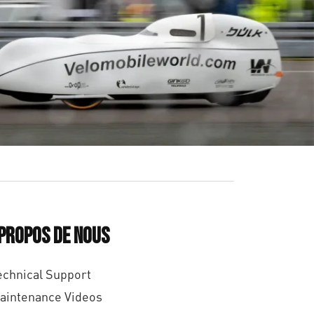
 propos de nous
echnical Support
aintenance Videos