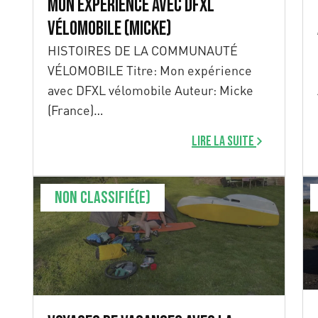
Mon expérience avec DFXL
vélomobile (Micke)
HISTOIRES DE LA COMMUNAUTÉ
VÉLOMOBILE Titre: Mon expérience
avec DFXL vélomobile Auteur: Micke
(France)
……………………………………………..
Lire la suite
…………………………………………….. Voilà
bientôt 18 […]
Non classifié(e)